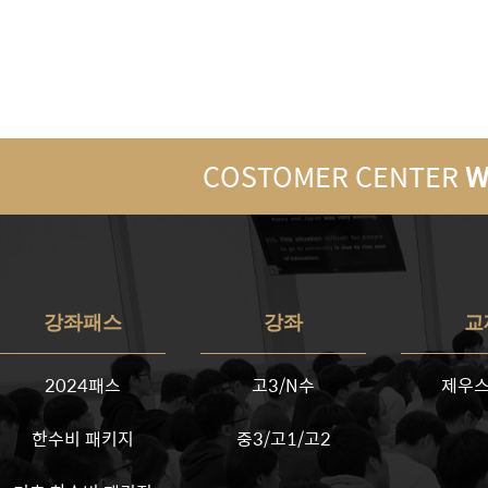
COSTOMER CENTER
W
강좌패스
강좌
교
2024패스
고3/N수
제우스
한수비 패키지
중3/고1/고2