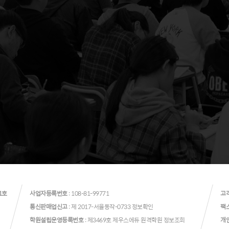
1호
사업자등록번호
: 108-81-99771
고
통신판매업신고
: 제 2017-서울동작-0733
정보확인
팩
학원설립운영등록번호
: 제3469호 제우스에듀 원격학원
정보조회
개