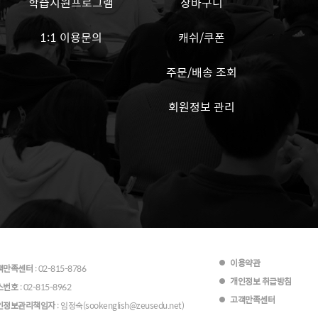
학습지원프로그램
장바구니
1:1 이용문의
캐쉬/쿠폰
주문/배송 조회
회원정보 관리
이용약관
객만족센터
: 02-815-8786
개인정보 취급방침
스번호
: 02-815-8962
고객만족센터
인정보관리책임자
: 임정숙(sookenglish@zeusedu.net)