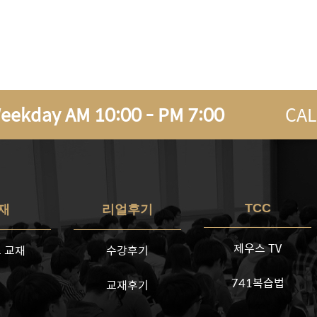
eekday AM 10:00 - PM 7:00
CAL
TCC
재
리얼후기
제우스 TV
 교재
수강후기
741복습법
교재후기