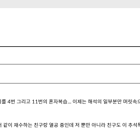
를 4번 그리고 11번의 혼자복습... 이제는 해석의 일부분만 머릿속
 같이 재수하는 친구랑 열공 중인데 저 뿐만 아니라 친구도 이 추석