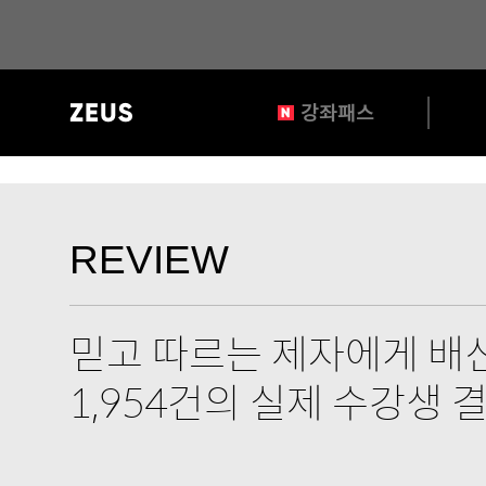
?>
gnb
강좌패스
영
역
REVIEW
타
REVIEW
이
틀
믿고 따르는 제자에게 배신
1,954건의 실제 수강생