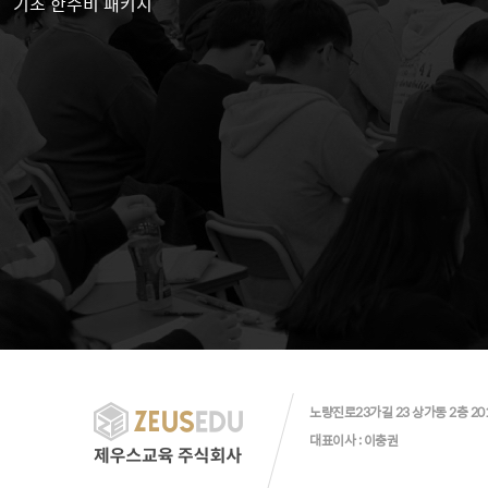
기초 한수비 패키지
노량진로23가길 23 상가동 2층 20
대표이사 : 이충권