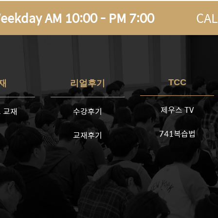
eekday AM 10:00 - PM 7:00
CAL
TCC
재
리얼후기
제우스 TV
 교재
수강후기
741복습법
교재후기