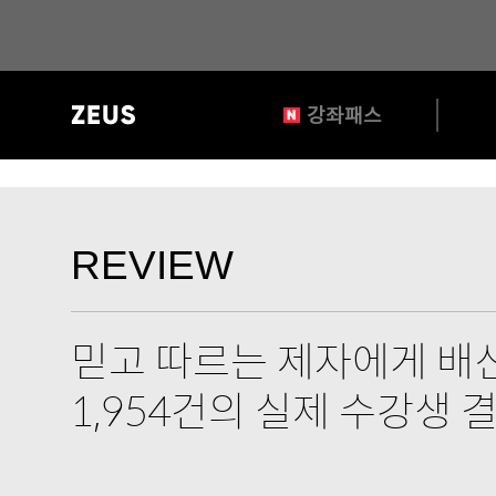
?>
gnb
강좌패스
영
역
REVIEW
타
REVIEW
이
틀
믿고 따르는 제자에게 배신
1,954건의 실제 수강생