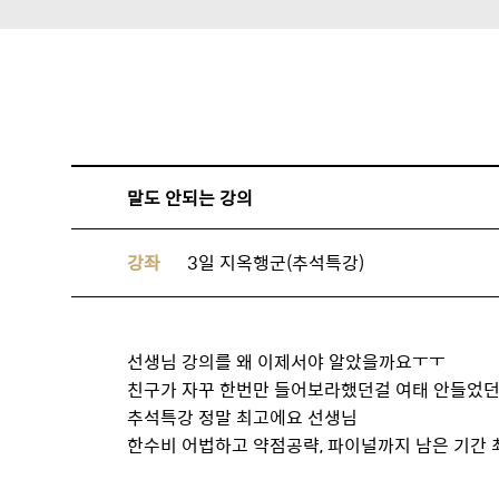
말도 안되는 강의
강좌
3일 지옥행군(추석특강)
선생님 강의를 왜 이제서야 알았을까요ㅜㅜ
친구가 자꾸 한번만 들어보라했던걸 여태 안들었던 
추석특강 정말 최고에요 선생님
한수비 어법하고 약점공략, 파이널까지 남은 기간 