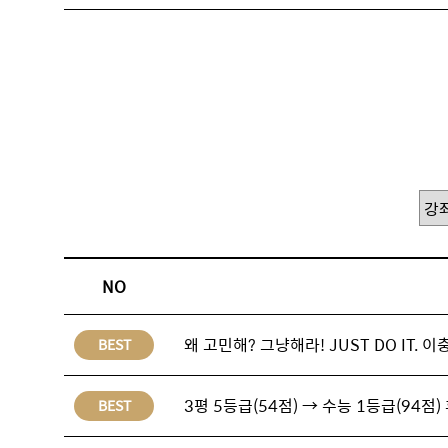
NO
왜 고민해? 그냥해라! JUST DO IT.
BEST
3평 5등급(54점) → 수능 1등급(94점)
BEST