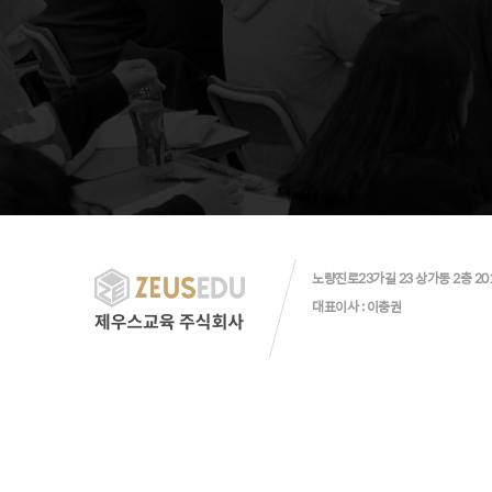
노량진로23가길 23 상가동 2층 20
대표이사 : 이충권