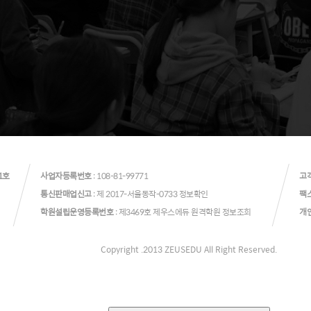
1호
사업자등록번호
: 108-81-99771
고
통신판매업신고
: 제 2017-서울동작-0733
정보확인
팩
학원설립운영등록번호
: 제3469호 제우스에듀 원격학원
정보조회
개
Copyright .2013 ZEUSEDU All Right Reserved.