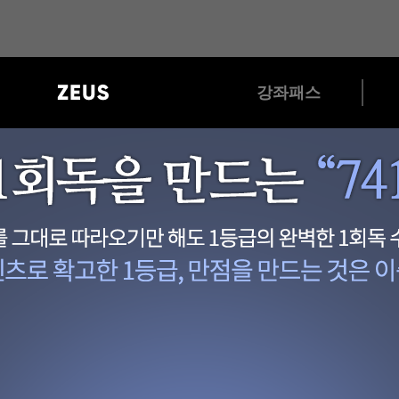
?>
gnb
영
역
강좌패스