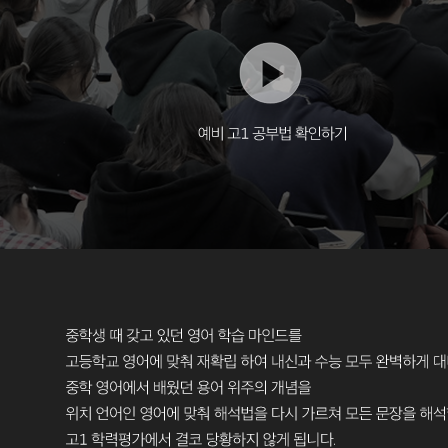
예
비
고
1
공
부
법
확
인
하
기