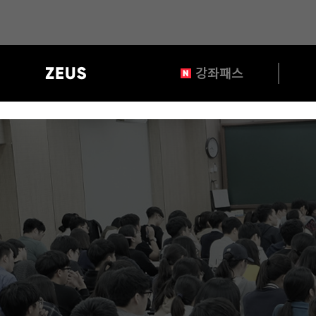
?>
gnb
강좌패스
영
역