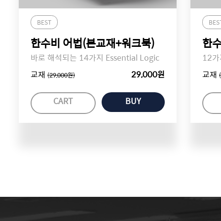
BEST
BES
한수비 어법(본교재+워크북)
한수
바로 해석되는 14가지 Essential Logic
12가지
교재
29,000원
교재
(29,000원)
CART
BUY
CURRICULUM