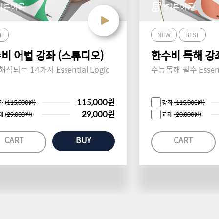
기본이론
기본이론
스공무원 오픈 및 제우스에듀 관리자페이지 리뉴얼 공지
T
NEW
BEST
비 어법 강좌 (스튜디오)
한수비 독해 강좌
도 공무원, 이충권 전강좌 무료 수강 추가 접수 안내
해석되는 14가지 Essential Logic
수능독해 필수 Essenti
115,000원
스에듀 사이트 작업 공지
좌
(115,000원)
강좌
(115,000원)
29,000원
재
(29,000원)
교재
(20,000원)
CART
BUY
CART