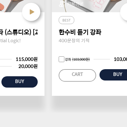
기본이론
BEST
 (스튜디오) [교재개정판]
한수비 듣기 강좌
al Logic!
400문장의 기적
115,000원
103,
강좌
(103,000원)
20,000원
CART
BUY
BUY