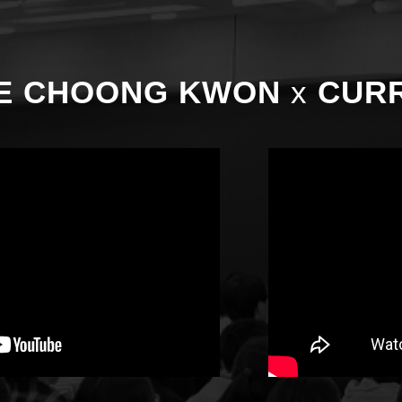
E CHOONG KWON
x
CURR