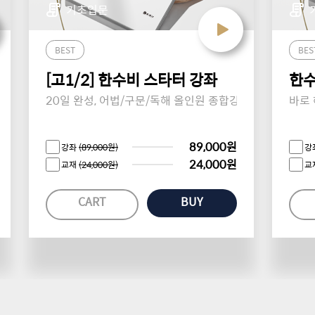
기초입문
[알림] 제우
BEST
BES
좌
[고1/2] 한수비 스타터 강좌
한수
[알림] 23년
20일 완성, 어법/구문/독해 올인원 종합강좌!
바로 
89,000원
[알림] 제우
강좌
(89,000원)
강
24,000원
교재
(24,000원)
교
CART
BUY