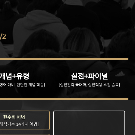
/2
개념+유형
실전+파이널
영어 대비, 단단한 개념 학습]
[실전감각 극대화, 실전적용 스킬 습득]
한수비 어법
 해석되는 14가지 어법]