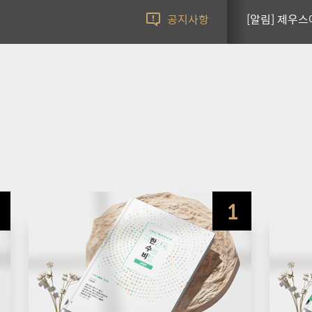
공
공지사항
[이벤트] [
지
사
BEST
항
[이벤트] 3월
LECTURE
[이벤트] [
[알림] ★설 
1
[이벤트] 수강
[알림] ★20
[알림] ★ 추