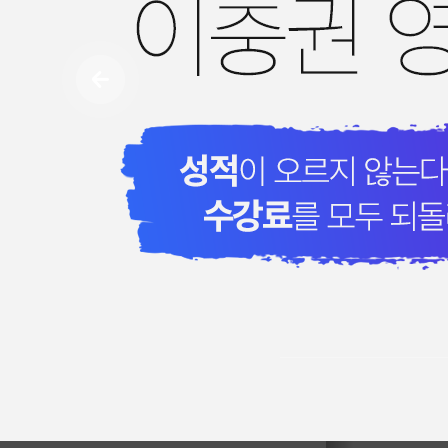
[알림] 23년
[알림] 제우