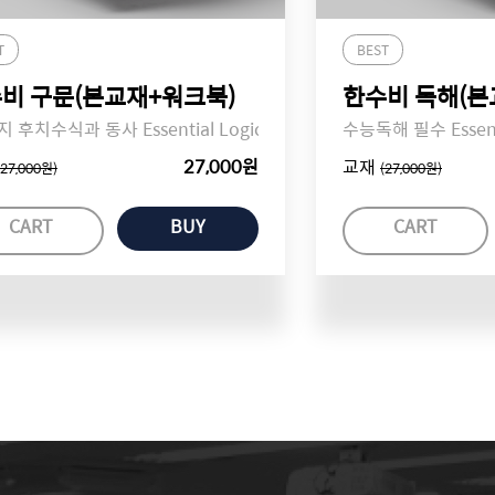
T
BEST
비 구문(본교재+워크북)
한수비 독해(본
 후치수식과 동사 Essential Logic!
수능독해 필수 Essenti
27,000원
교재
(27,000원)
(27,000원)
CART
BUY
CART