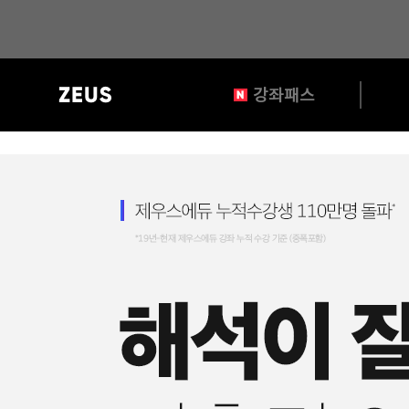
?>
gnb
강좌패스
영
역
메
인
배
너