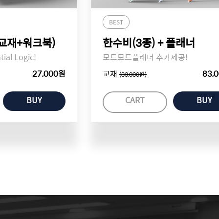
BEST
교재+워크북)
한수비(3종) + 플래너
al Logic!
모트모트플래너 추가제공!
27,000원
교재
83,
(83,000원)
BUY
CART
BUY