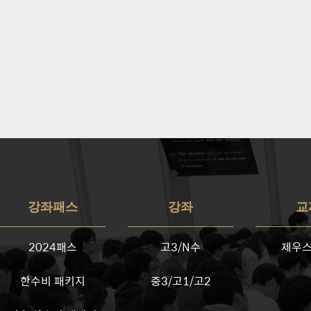
함
께
듣
는
강
좌
강
좌
상
강좌패스
강좌
교
세
고
2024패스
고3/N수
제우스
정
한수비 패키지
중3/고1/고2
카