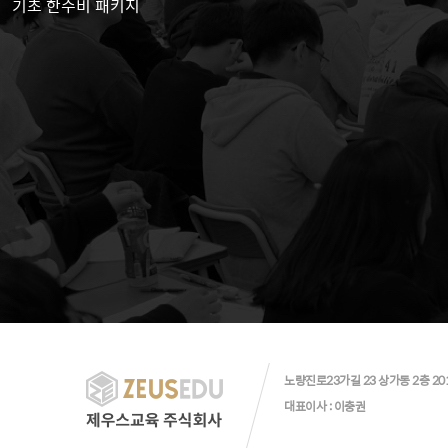
기초 한수비 패키지
드
노량진로23가길 23 상가동 2층 20
대표이사 : 이충권