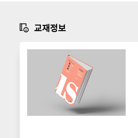
교
재
정
교재정보
보