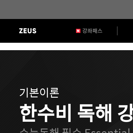
?>
gnb
강좌패스
영
역
강
좌
상
세
기본이론
페
한수비 독해 강
이
지
수능독해 필수 Essential 
타