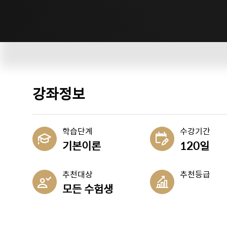
강
강좌정보
좌
정
학습단계
수강기간
보
기본이론
120일
추천대상
추천등급
모든 수험생